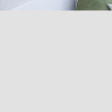
Návrh interiéru bytu – Bílovice n. Svitavou / PART I