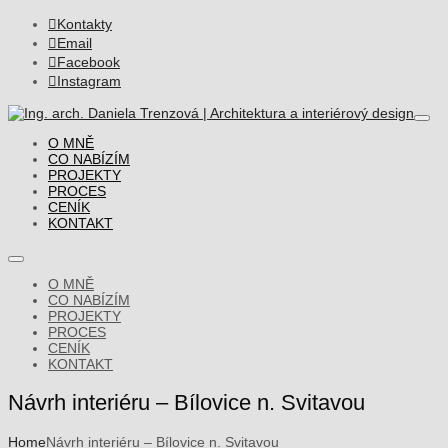

Kontakty

Email

Facebook

Instagram
O MNĚ
CO NABÍZÍM
PROJEKTY
PROCES
CENÍK
KONTAKT
O MNĚ
CO NABÍZÍM
PROJEKTY
PROCES
CENÍK
KONTAKT
Návrh interiéru – Bílovice n. Svitavou
Home
Návrh interiéru – Bílovice n. Svitavou