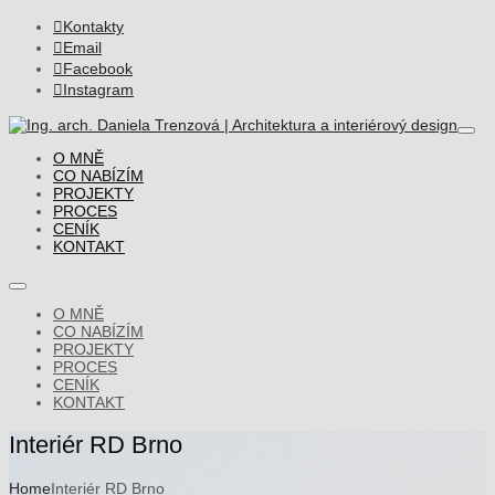

Kontakty

Email

Facebook

Instagram
O MNĚ
CO NABÍZÍM
PROJEKTY
PROCES
CENÍK
KONTAKT
O MNĚ
CO NABÍZÍM
PROJEKTY
PROCES
CENÍK
KONTAKT
Interiér RD Brno
Home
Interiér RD Brno