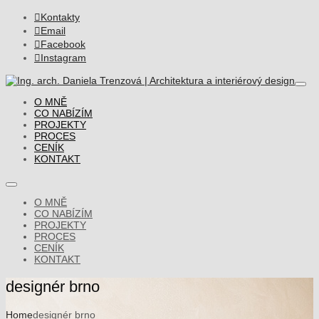

Kontakty

Email

Facebook

Instagram
O MNĚ
CO NABÍZÍM
PROJEKTY
PROCES
CENÍK
KONTAKT
O MNĚ
CO NABÍZÍM
PROJEKTY
PROCES
CENÍK
KONTAKT
designér brno
Home
designér brno