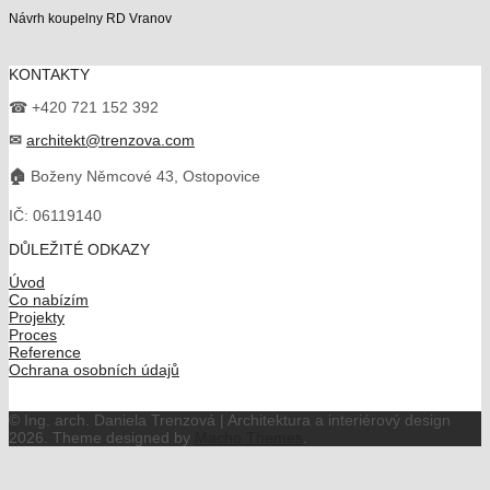
Návrh koupelny RD Vranov
KONTAKTY
☎ +420 721 152 392
✉
architekt@trenzova.com
🏠
Boženy Němcové 43, Ostopovice
IČ: 06119140
DŮLEŽITÉ ODKAZY
Úvod
Co nabízím
Projekty
Proces
Reference
Ochrana osobních údajů
© Ing. arch. Daniela Trenzová | Architektura a interiérový design
2026.
Theme designed by
Macho Themes
.