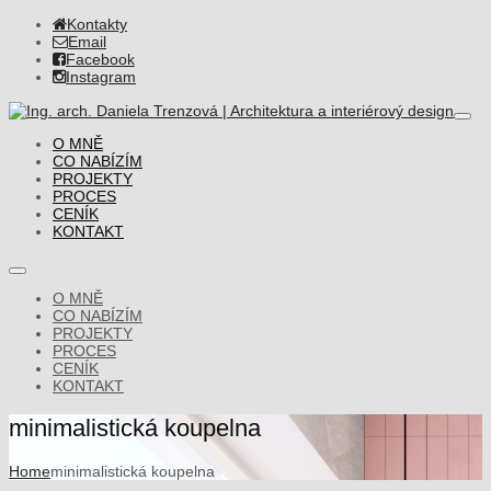
Kontakty

Email

Facebook

Instagram

O MNĚ
CO NABÍZÍM
PROJEKTY
PROCES
CENÍK
KONTAKT
O MNĚ
CO NABÍZÍM
PROJEKTY
PROCES
CENÍK
KONTAKT
minimalistická koupelna
Home
minimalistická koupelna