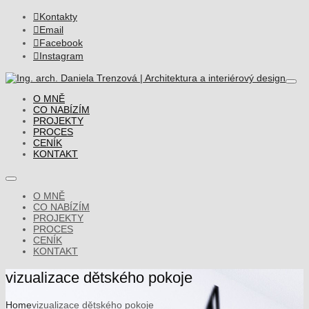

Kontakty

Email

Facebook

Instagram
O MNĚ
CO NABÍZÍM
PROJEKTY
PROCES
CENÍK
KONTAKT
O MNĚ
CO NABÍZÍM
PROJEKTY
PROCES
CENÍK
KONTAKT
vizualizace dětského pokoje
Home
vizualizace dětského pokoje