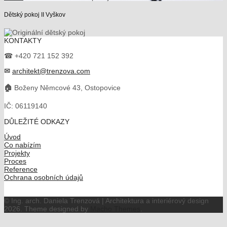
Dětský pokoj II Vyškov
KONTAKTY
☎ +420 721 152 392
✉
architekt@trenzova.com
🏠
Boženy Němcové 43, Ostopovice
IČ: 06119140
DŮLEŽITÉ ODKAZY
Úvod
Co nabízím
Projekty
Proces
Reference
Ochrana osobních údajů
© Ing. arch. Daniela Trenzová | Architektura a interiérový design
2026.
Theme designed by
Macho Themes
.