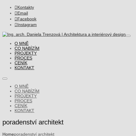

Kontakty

Email

Facebook

Instagram
O MNĚ
CO NABÍZÍM
PROJEKTY
PROCES
CENÍK
KONTAKT
O MNĚ
CO NABÍZÍM
PROJEKTY
PROCES
CENÍK
KONTAKT
poradenství architekt
Home
poradenství architekt