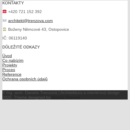
KONTAKTY
+420 721 152 392
architekt@trenzova.com
Boženy Němcové 43, Ostopovice
IČ: 06119140
DŮLEŽITÉ ODKAZY
Úvod
Co nabízím
Projekty
Proces
Reference
Ochrana osobních údajů
© Ing. arch. Daniela Trenzová | Architektura a interiérový design
2026.
Theme designed by
Macho Themes
.